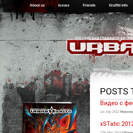
About us
Issues
Friends
Graffiti info
POSTS 
Видео с фе
1st July 2012
Меропр
xSTatic 201
27th May 2012
Обзо