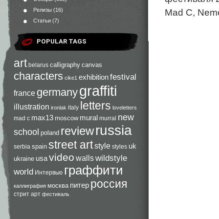
Mad C, Nemo, 
Релизы
(16)
Статьи
(7)
POPULAR TAGS
art
calligraphy
canvas
belarus
characters
festival
exhibition
cike1
graffiti
germany
france
letters
illustration
italy
ironlak
loveletters
new
max13
mural
moscow
mad c
murral
russia
review
school
poland
street art
style
uk
spain
serbia
styles
video
walls
wildstyle
usa
ukraine
граффити
world
Интервью
россия
питер
москва
каллиграфия
стрит арт
фестиваль