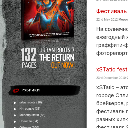
Фестиваль X
22nd May 2012
Меро
На солнечн
ежегодный х
граффити-ф
фоторепорт
xSTatic festi
23rd December 2010
xSTatic – э
РУБРИКИ
городе Спли
брейкеров, 
urban roots
(16)
Интервью
(35)
фестиваль 
Мероприятия
(88)
разных хип-
Новости
(84)
фестиваля 2
Обзоры
(660)