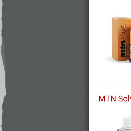
__________
MTN Sol