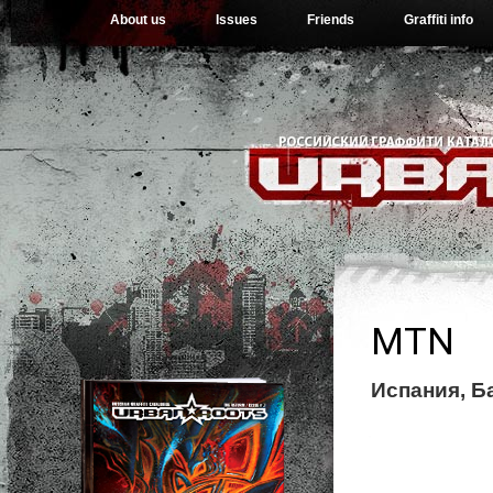
About us
Issues
Friends
Graffiti info
MTN
Испания, Б