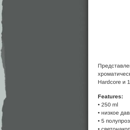
Представле
хроматическ
Hardcore и 
Features:
• 250 ml
• низкое да
• 5 полупро
• светонако