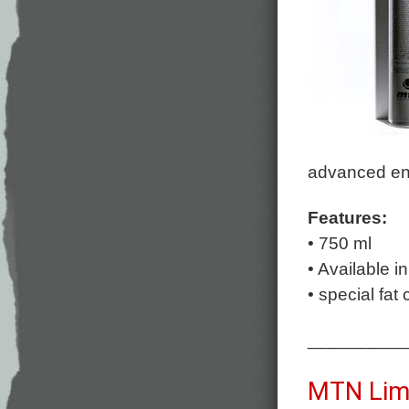
advanced eng
Features:
• 750 ml
• Available i
• special fat
__________
MTN Limi