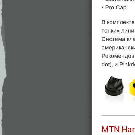
• Pro Cap
В комплекте
тонких лини
Система кла
американски
Рекомендован
dot), и Pinkd
__________
MTN Har