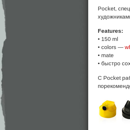
Pocket, сп
художникам
Features:
• 150 ml
• colors —
wh
• mate
• быстро со
С Pocket ра
порекомендов