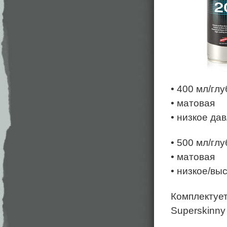
• 400 мл/глу
• матовая
• низкое да
• 500 мл/глу
• матовая
• низкое/вы
Комплектуетс
Superskinny (