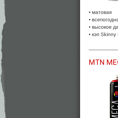
• матовая
• всепогодн
• высокое д
• кэп Skinny
__________
MTN ME