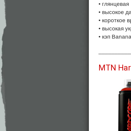
• глянцевая
• высокое д
• короткое 
• высокая у
• кэп Banan
__________
MTN Har