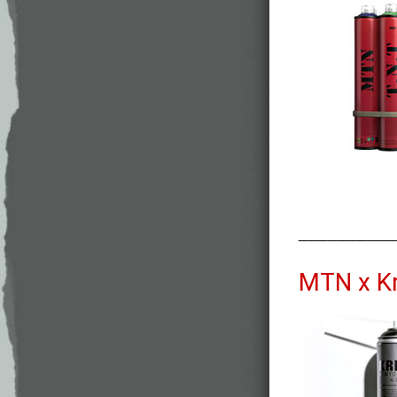
__________
MTN x Kr