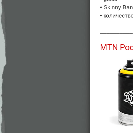
• Skinny Ba
• количеств
__________
MTN Poc