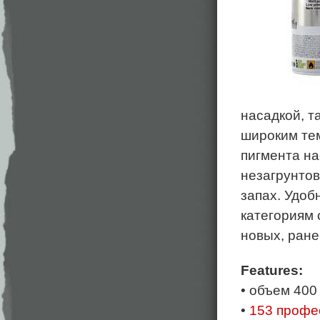
насадкой, та
широким те
пигмента на
незагрунто
запах. Удоб
категориям 
новых, ран
Features:
• объем 400
•
153 профе