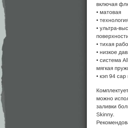
включая фл
• матовая
• технология
• ультра-вы
поверхности
• тихая раб
• низкое да
• система A
мягкая пруж
• кэп 94 cap
Комплектует
можно испол
заливки бол
Skinny.
Рекомендован