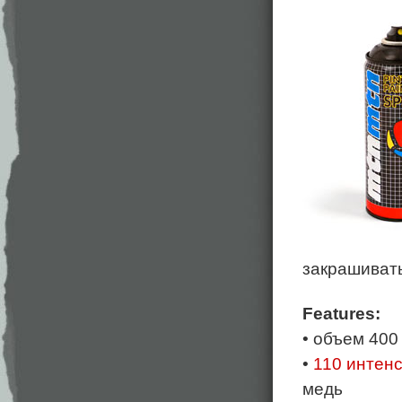
закрашивать
Features:
• объем 400
•
110 интен
медь