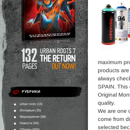
maximum profi
products are 
always chec
SPAIN. This d
РУБРИКИ
Original Mon
quality.
urban roots
(16)
We are one o
Интервью
(35)
Мероприятия
(88)
come from di
Новости
(84)
selected bec
Обзоры
(660)