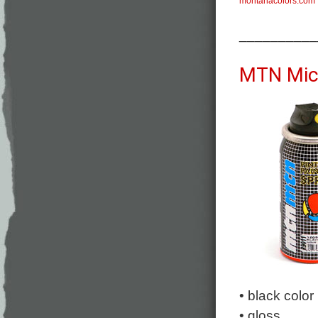
montanacolors.com
__________
MTN Mic
• black color
• gloss