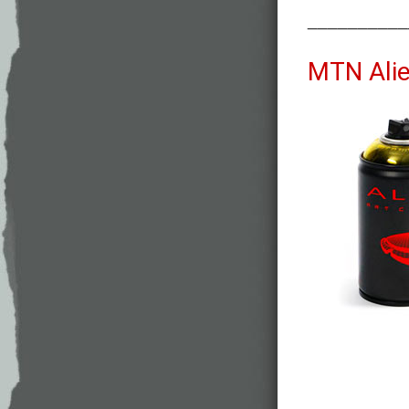
__________
MTN Ali