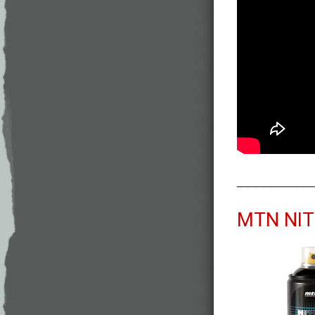
__________
MTN NIT