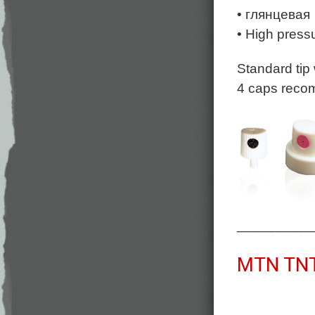
• глянцевая
• High press
Standard tip
4 caps recom
__________
MTN TN