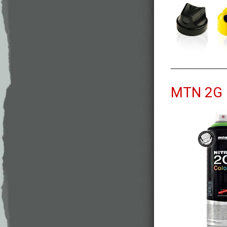
__________
MTN 2G 