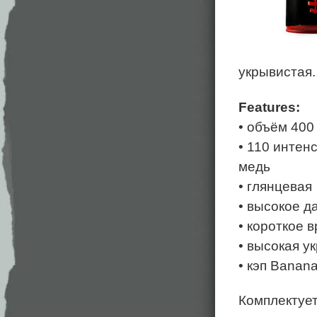
укрывистая.
Features:
• объём 400
• 110 интен
медь
• глянцевая
• высокое д
• короткое 
• высокая у
• кэп Banan
Комплектует