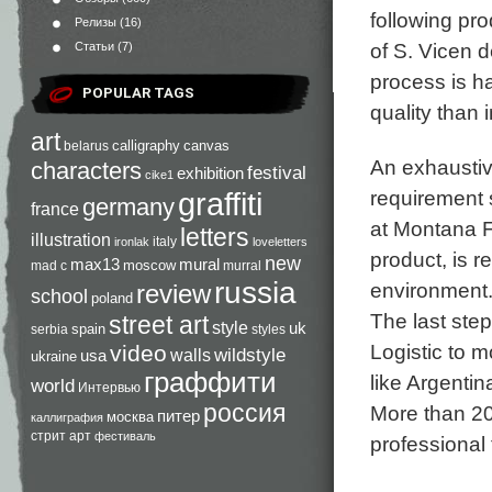
following pr
Релизы
(16)
of S. Vicen d
Статьи
(7)
process is h
POPULAR TAGS
quality than 
art
calligraphy
canvas
belarus
An exhaustive
characters
festival
exhibition
cike1
requirement 
graffiti
germany
france
at Montana Fa
letters
illustration
italy
ironlak
loveletters
product, is re
new
max13
mural
moscow
mad c
murral
russia
environment
review
school
poland
The last ste
street art
style
uk
spain
serbia
styles
Logistic to m
video
walls
wildstyle
usa
ukraine
граффити
like Argenti
world
Интервью
россия
More than 20
питер
москва
каллиграфия
стрит арт
фестиваль
professional 