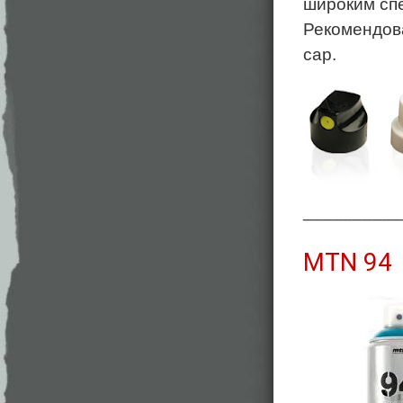
широким спе
Рекомендован
cap.
__________
MTN 94