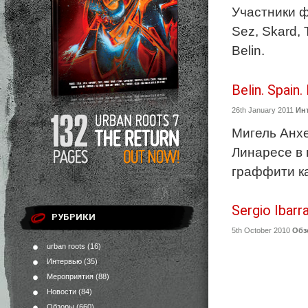
Участники фе
Sez, Skard,
Belin.
Belin. Spain.
26th January 2011
Ин
Мигель Анхе
Линаресе в 
граффити ка
Sergio Ibarr
РУБРИКИ
5th October 2010
Обз
urban roots
(16)
Интервью
(35)
Мероприятия
(88)
Новости
(84)
Обзоры
(660)