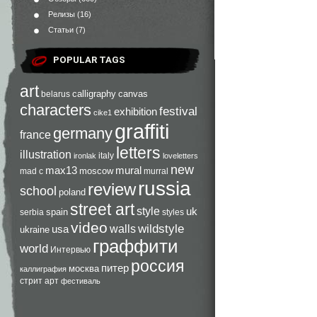
Релизы
(16)
Статьи
(7)
POPULAR TAGS
art
calligraphy
canvas
belarus
characters
festival
exhibition
cike1
graffiti
germany
france
letters
illustration
italy
ironlak
loveletters
new
max13
mural
moscow
mad c
murral
russia
review
school
poland
street art
style
uk
spain
serbia
styles
video
walls
wildstyle
usa
ukraine
граффити
world
Интервью
россия
питер
москва
каллиграфия
стрит арт
фестиваль