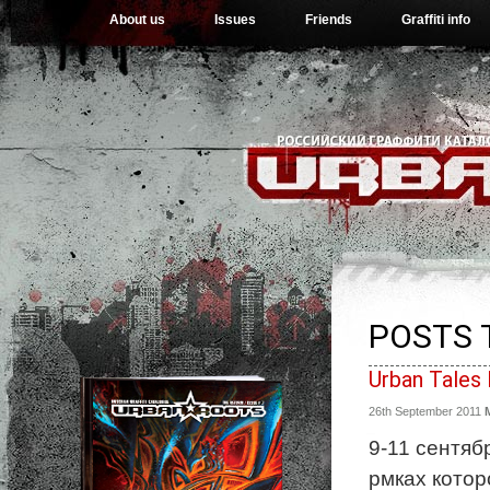
About us
Issues
Friends
Graffiti info
POSTS 
Urban Tales F
26th September 2011
9-11 сентяб
рмках котор