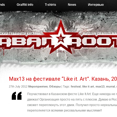
ends
Graffiti info
T-shirts
News
Интервью
Max13 на фестивале “Like it. Art”. Казань, 20
27th July 2012
Мероприятия
,
Обзоры
| Tags:
festival
,
like it art
,
max13
,
murral
,
Поучаствовал в Казанском фесте Like It Art. Еще никогда н
движах! Организация просто на пять с плюсом. Думаю в Рос
сможет переплюнуть этот движ. Получил просто нереальный
переполняется всякими рисовальными мыслями!!