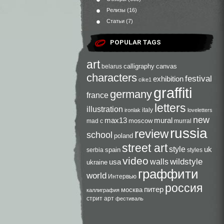
Релизы
(16)
Статьи
(7)
POPULAR TAGS
art
calligraphy
canvas
belarus
characters
festival
exhibition
cike1
graffiti
germany
france
letters
illustration
italy
ironlak
loveletters
new
max13
mural
moscow
mad c
murral
russia
review
school
poland
street art
style
uk
spain
serbia
styles
video
walls
wildstyle
usa
ukraine
граффити
world
Интервью
россия
питер
москва
каллиграфия
стрит арт
фестиваль