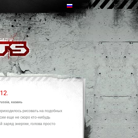
12.
russia
,
казань
е приходилось рисовать на подобных
сии еще не скоро кто-нибудь
 заряд энергии, голова просто