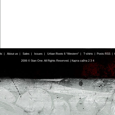
ds
|
About us
|
Sales
|
Issues
|
Urban Roots 6 “Western”
|
T-shirts
|
Posts RSS
|
2006 © Stan One. All Rights Reserved. |
Карта сайта
2
3
4