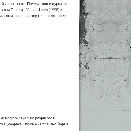
ой известности. Помимо книг и журналов
ючая Галерию Vincent Louis (1998) и
ьзованы в игре “Getting Up”. Он участник
роки могут виртуально разрисовать
о в „People’s Choice Award“ в Нью Йорк в