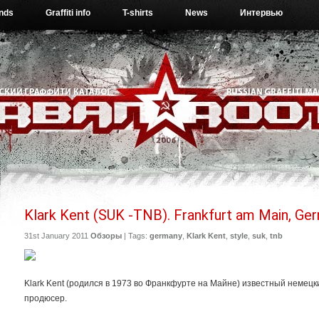
ends
Graffiti info
T-shirts
News
Интервью
Klark Kent (SUK -TNB). Frankfurt am Main, Ger
31st January 2011
Обзоры
| Tags:
germany
,
Klark Kent
,
style
,
suk
,
tnb
Klark Kent (родился в 1973 во Франкфурте на Майне) известный немец
продюсер.