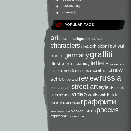
Релизы
(16)
Статьи
(7)
POPULAR TAGS
art
calligraphy
canvas
belarus
characters
festival
exhibition
cike1
graffiti
germany
france
letters
illustration
italy
ironlak
loveletters
new
max13
mural
moscow
mad c
murral
russia
review
school
poland
street art
style
uk
spain
serbia
styles
video
walls
wildstyle
usa
ukraine
граффити
world
Интервью
россия
питер
москва
каллиграфия
стрит арт
фестиваль