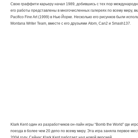
Свою граффити карьеру начал 1989, добившись с тех пор международн
его работы представлены в многочисленных галереях по всему миру, вкл
Pacifico Fine Art (1999) в Нью Йорке. Несколько его рисунков были испол
Montana Writer Team, вместе с его друзьями Atom, Can2 и Smash137.
Klark Kent один из разработчиков он-лайн игры “Bomb the World” где иг
поезда в более чем 20 депо по всему миру. Эта игра заняла первое мест
2004 году. Сейчас Klark Kent работает над новой версией.