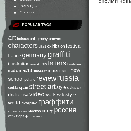
своими нов
Релизы
(16)
Статьи
(7)
POPULAR TAGS
art
calligraphy
canvas
belarus
characters
festival
exhibition
cike1
graffiti
germany
france
letters
illustration
italy
ironlak
loveletters
new
max13
mural
moscow
mad c
murral
russia
review
school
poland
street art
style
uk
spain
serbia
styles
video
walls
wildstyle
usa
ukraine
граффити
world
Интервью
россия
питер
москва
каллиграфия
стрит арт
фестиваль