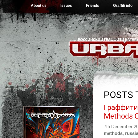
About us
Issues
Friends
Graffiti info
POSTS 
Граффити 
Methods 
7th December 2
methods
,
russi