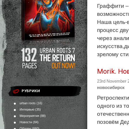
Граффити – 
возможности
Наша цель-в
процесс дву
через анал
искусства,д
зрелому сти
Morik. Но
23rd November 
новосибирск
РУБРИКИ
Ретроспекти
urban roots
(16)
одного из т
Интервью
(35)
отечественн
Мероприятия
(88)
позовём Де
Новости
(84)
Обзоры
(660)