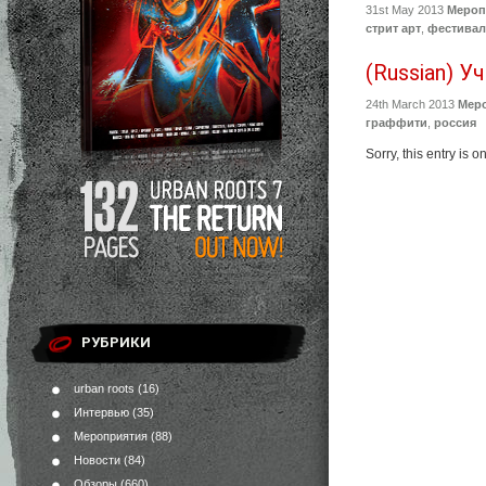
31st May 2013
Мероп
стрит арт
,
фестива
(Russian) У
24th March 2013
Мер
граффити
,
россия
Sorry, this entry is 
РУБРИКИ
urban roots
(16)
Интервью
(35)
Мероприятия
(88)
Новости
(84)
Обзоры
(660)