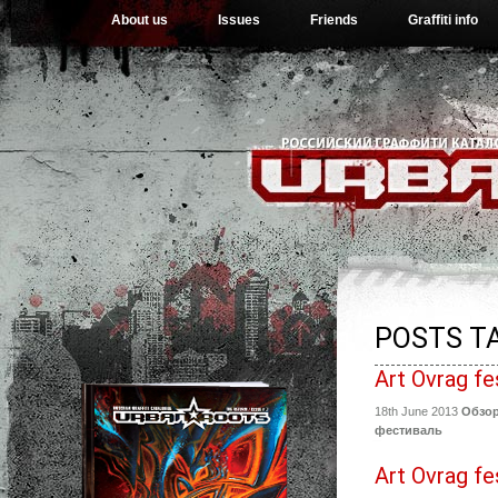
About us
Issues
Friends
Graffiti info
POSTS T
Art Ovrag fe
18th June 2013
Обзо
фестиваль
Art Ovrag fe