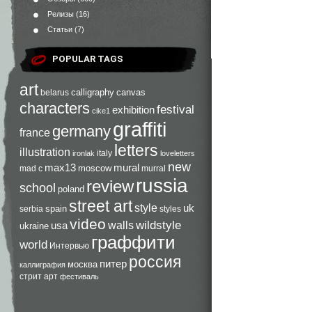
Релизы
(16)
Статьи
(7)
POPULAR TAGS
art
calligraphy
canvas
belarus
characters
festival
exhibition
cike1
graffiti
germany
france
letters
illustration
italy
ironlak
loveletters
new
max13
mural
moscow
mad c
murral
russia
review
school
poland
street art
style
uk
spain
serbia
styles
video
walls
wildstyle
usa
ukraine
граффити
world
Интервью
россия
питер
москва
каллиграфия
стрит арт
фестиваль