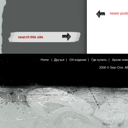
newer post
Home
|
Друзья
|
Об издании
|
Где купить
|
Архив ном
2006 © Stan One. Al