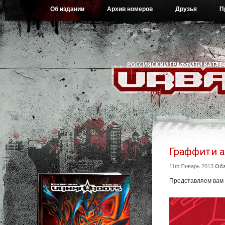
Об издании
Архив номеров
Друзья
П
Граффити 
11th Январь 2013
Об
Представляем вам 