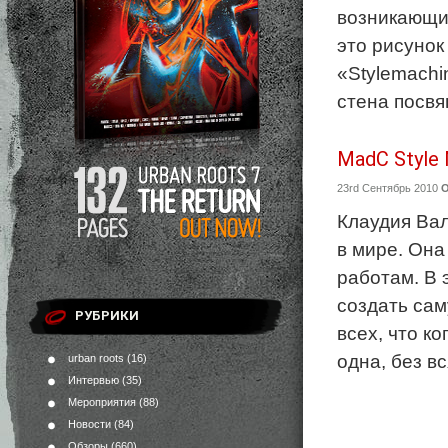
возникающие
это рисунок
«Stylemachi
стена посвящ
MadC Style 
23rd Сентябрь 2010
Клаудия Ва
в мире. Он
работам. В 
создать сам
РУБРИКИ
всех, что к
одна, без в
urban roots
(16)
Интервью
(35)
Мероприятия
(88)
Новости
(84)
Обзоры
(660)