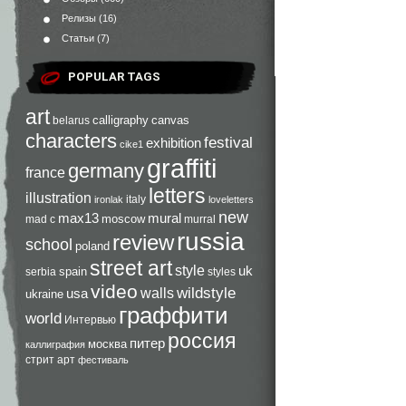
Релизы
(16)
Статьи
(7)
POPULAR TAGS
art
calligraphy
canvas
belarus
characters
festival
exhibition
cike1
graffiti
germany
france
letters
illustration
italy
ironlak
loveletters
new
max13
mural
moscow
mad c
murral
russia
review
school
poland
street art
style
uk
spain
serbia
styles
video
walls
wildstyle
usa
ukraine
граффити
world
Интервью
россия
питер
москва
каллиграфия
стрит арт
фестиваль