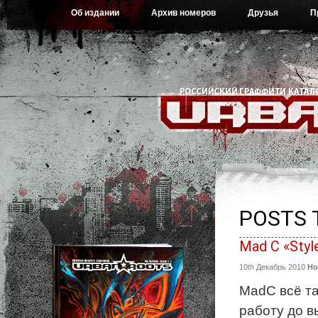
Об издании
Архив номеров
Друзья
П
POSTS 
Mad C «Style
10th Декабрь 2010
Но
MadC всё та
работу до в