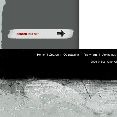
Home
|
Друзья
|
Об издании
|
Где купить
|
Архив ном
2006 © Stan One. Al