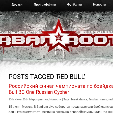
в
Друзья
Про граффити
Футболки
Новости
POSTS TAGGED ‘RED BULL’
Российский финал чемпионата по брейдка
Bull BC One Russian Cypher
13th Июнь 2014
Мероприятия
,
Новости
| Tags:
break dance
,
festival
,
news
,
red
15 июня, Москва. В Stadium Live соберутся представители брейкданс сц
один, кто выступит от России на восточно-европейском финале Red Bul