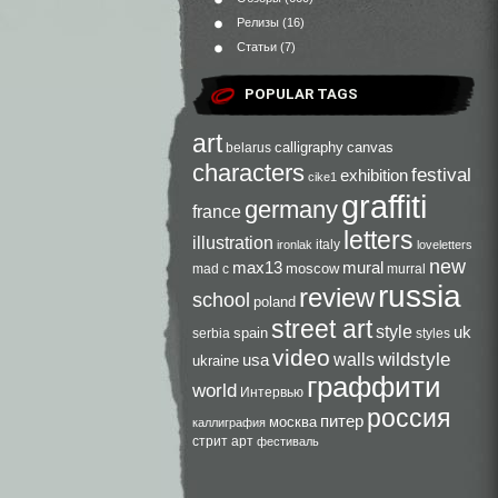
Релизы
(16)
Статьи
(7)
POPULAR TAGS
art
calligraphy
canvas
belarus
characters
festival
exhibition
cike1
graffiti
germany
france
letters
illustration
italy
ironlak
loveletters
new
max13
mural
moscow
mad c
murral
russia
review
school
poland
street art
style
uk
spain
serbia
styles
video
walls
wildstyle
usa
ukraine
граффити
world
Интервью
россия
питер
москва
каллиграфия
стрит арт
фестиваль