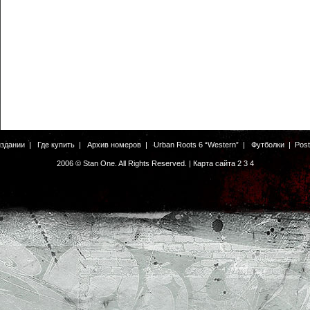
издании
|
Где купить
|
Архив номеров
|
Urban Roots 6 “Western”
|
Футболки
|
Pos
2006 © Stan One. All Rights Reserved. |
Карта сайта
2
3
4