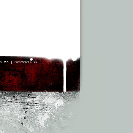
ts RSS
|
Comments RSS