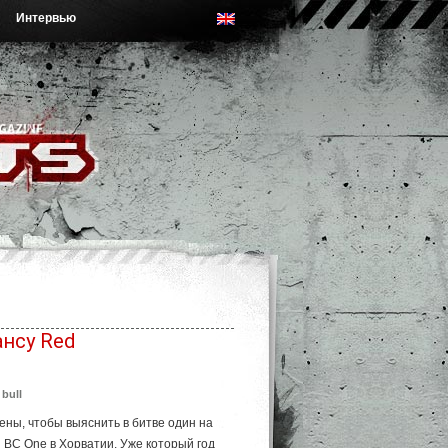
Интервью
нсу Red
 bull
ены, чтобы выяснить в битве один на
l BC One в Хорватии. Уже который год