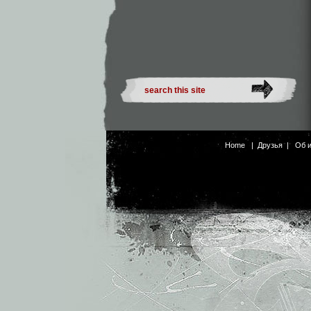
Home
|
Друзья
|
Об 