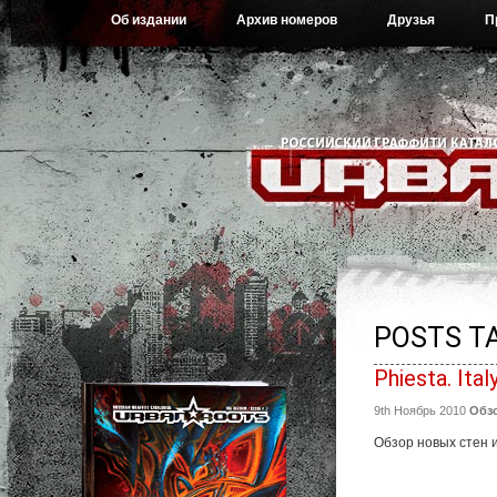
Об издании
Архив номеров
Друзья
П
POSTS TA
Phiesta. Italy
9th Ноябрь 2010
Обз
Обзор новых стен и