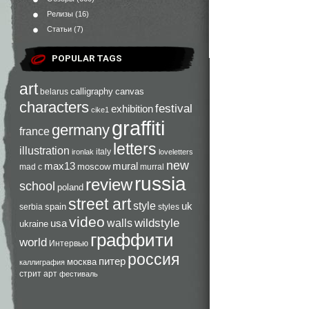
Релизы
(16)
Статьи
(7)
POPULAR TAGS
art
calligraphy
canvas
belarus
characters
festival
exhibition
cike1
graffiti
germany
france
letters
illustration
italy
ironlak
loveletters
new
max13
mural
moscow
mad c
murral
russia
review
school
poland
street art
style
uk
spain
serbia
styles
video
walls
wildstyle
usa
ukraine
граффити
world
Интервью
россия
питер
москва
каллиграфия
стрит арт
фестиваль