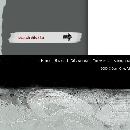
Home
|
Друзья
|
Об издании
|
Где купить
|
Архив ном
2006 © Stan One. Al