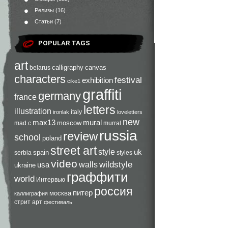
Релизы
(16)
Статьи
(7)
POPULAR TAGS
art
calligraphy
canvas
belarus
characters
festival
exhibition
cike1
graffiti
germany
france
letters
illustration
italy
ironlak
loveletters
new
max13
mural
moscow
mad c
murral
russia
review
school
poland
street art
style
uk
spain
serbia
styles
video
walls
wildstyle
usa
ukraine
граффити
world
Интервью
россия
питер
москва
каллиграфия
стрит арт
фестиваль