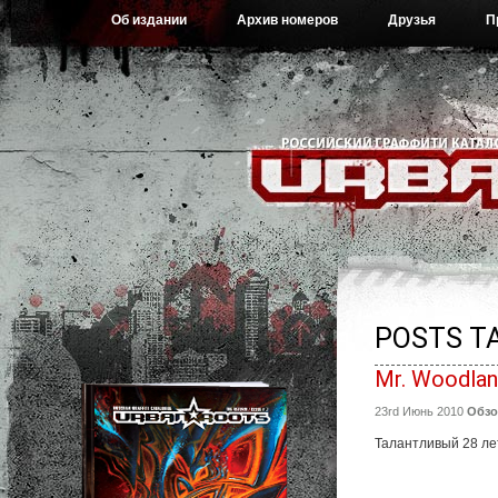
Об издании
Архив номеров
Друзья
П
POSTS T
Mr. Woodlan
23rd Июнь 2010
Обз
Талантливый 28 ле