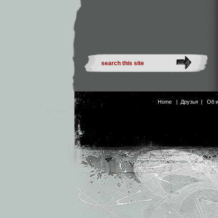
Home
|
Друзья
|
Об 