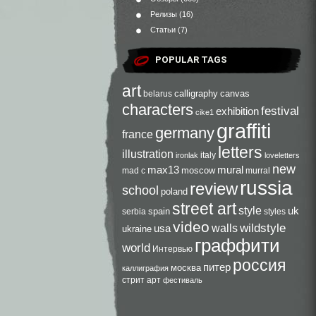
Релизы
(16)
Статьи
(7)
POPULAR TAGS
art
calligraphy
canvas
belarus
characters
festival
exhibition
cike1
graffiti
germany
france
letters
illustration
italy
ironlak
loveletters
new
max13
mural
moscow
mad c
murral
russia
review
school
poland
street art
style
uk
spain
serbia
styles
video
walls
wildstyle
usa
ukraine
граффити
world
Интервью
россия
питер
москва
каллиграфия
стрит арт
фестиваль