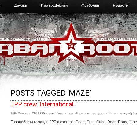
в
Друзья
Про граффити
Футболки
Новости
POSTS TAGGED ‘MAZE’
JPP crew. International.
16th Февраль 2011
Обзоры
| Tags:
deos
,
dhos
,
europe
,
jpp
,
letters
,
maze
,
style
Европейская команда JPP в составе: Ceon, Cors, Cuba, Deos, Dhos, Jupe,