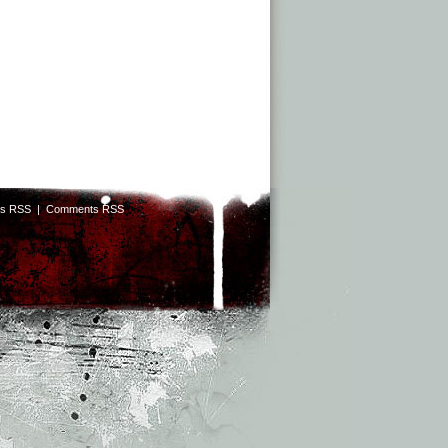
ts RSS
|
Comments RSS