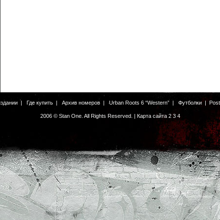
издании
|
Где купить
|
Архив номеров
|
Urban Roots 6 “Western”
|
Футболки
|
Pos
2006 © Stan One. All Rights Reserved. |
Карта сайта
2
3
4