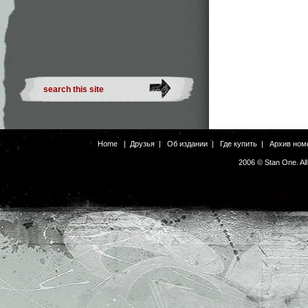
Home
|
Друзья
|
Об издании
|
Где купить
|
Архив ном
2006 © Stan One. Al