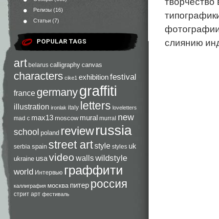
творчество 
Релизы
(16)
типографики
Статьи
(7)
фотографиии
слиянию инд
POPULAR TAGS
art
calligraphy
canvas
belarus
characters
festival
exhibition
cike1
graffiti
germany
france
letters
illustration
italy
ironlak
loveletters
new
max13
mural
moscow
mad c
murral
russia
review
school
poland
street art
style
uk
spain
serbia
styles
video
walls
wildstyle
usa
ukraine
граффити
world
Интервью
россия
питер
москва
каллиграфия
стрит арт
фестиваль