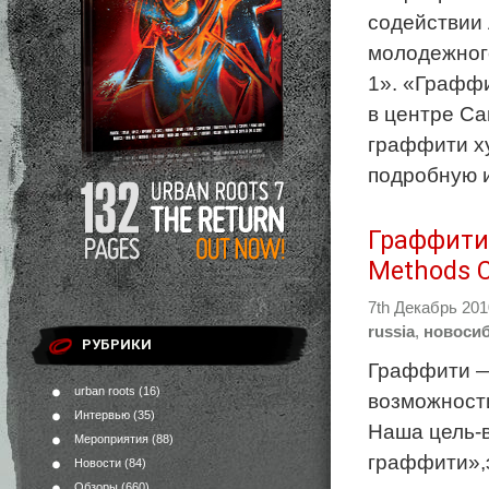
содействии
молодежног
1». «Графф
в центре Са
граффити ху
подробную и
Граффити 
Methods 
7th Декабрь 20
russia
,
новоси
РУБРИКИ
Граффити — 
urban roots
(16)
возможности
Интервью
(35)
Наша цель-в
Мероприятия
(88)
граффити»,э
Новости
(84)
Обзоры
(660)