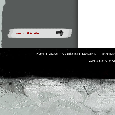
Home
|
Друзья
|
Об издании
|
Где купить
|
Архив ном
2006 © Stan One. Al