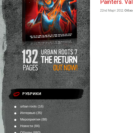
Painters. Val
22nd Март 2011
Обз
РУБРИКИ
urban roots
(16)
Интервью
(35)
Мероприятия
(88)
Новости
(84)
Обзоры
(660)