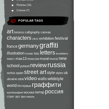
Релизы
(16)
Статьи
(7)
POPULAR TAGS
art
calligraphy
canvas
belarus
characters
festival
exhibition
cike1
graffiti
germany
france
letters
illustration
italy
ironlak
loveletters
new
max13
mural
moscow
mad c
murral
russia
review
school
poland
street art
style
uk
spain
serbia
styles
video
walls
wildstyle
usa
ukraine
граффити
world
Интервью
россия
питер
москва
каллиграфия
стрит арт
фестиваль