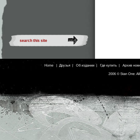
Home
|
Друзья
|
Об издании
|
Где купить
|
Архив ном
2006 © Stan One. Al