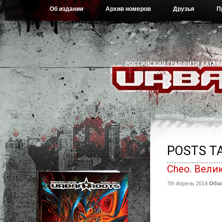
Об издании
Архив номеров
Друзья
П
POSTS TA
Cheo. Вели
7th Апрель 2014
Обз