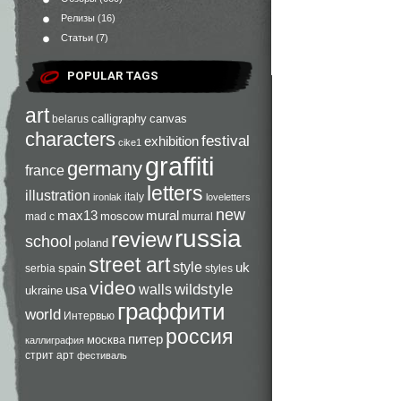
Релизы
(16)
Статьи
(7)
POPULAR TAGS
art
calligraphy
canvas
belarus
characters
festival
exhibition
cike1
graffiti
germany
france
letters
illustration
italy
ironlak
loveletters
new
max13
mural
moscow
mad c
murral
russia
review
school
poland
street art
style
uk
spain
serbia
styles
video
walls
wildstyle
usa
ukraine
граффити
world
Интервью
россия
питер
москва
каллиграфия
стрит арт
фестиваль