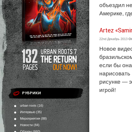
объездил не
Америке, гд
Artez «Sami
22nd Декабрь 2013
О
Новое видео
бразильском
если бы она
нарисовать 
рисунке — э
игрой!
РУБРИКИ
urban roots
(16)
Интервью
(35)
Мероприятия
(88)
Новости
(84)
Обзоры
(660)