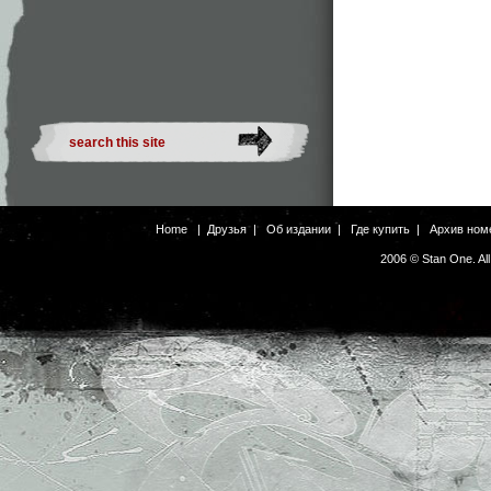
Home
|
Друзья
|
Об издании
|
Где купить
|
Архив ном
2006 © Stan One. Al