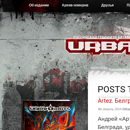
Об издании
Архив номеров
Друзья
П
POSTS 
Artez. Белг
4th Апрель 2014
Обз
Андрей «Ар
Белграда, у