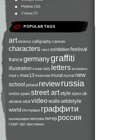
Релизы
(16)
Статьи
(7)
POPULAR TAGS
art
calligraphy
canvas
belarus
characters
festival
exhibition
cike1
graffiti
germany
france
letters
illustration
italy
ironlak
loveletters
new
max13
mural
moscow
mad c
murral
russia
review
school
poland
street art
style
uk
spain
serbia
styles
video
walls
wildstyle
usa
ukraine
граффити
world
Интервью
россия
питер
москва
каллиграфия
стрит арт
фестиваль