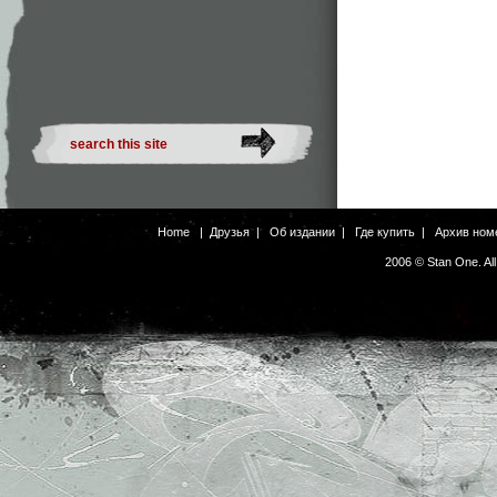
Home
|
Друзья
|
Об издании
|
Где купить
|
Архив ном
2006 © Stan One. Al