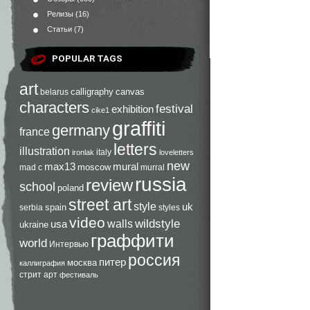
Релизы
(16)
Статьи
(7)
POPULAR TAGS
art
calligraphy
canvas
belarus
characters
festival
exhibition
cike1
graffiti
germany
france
letters
illustration
italy
ironlak
loveletters
new
max13
mural
moscow
mad c
murral
russia
review
school
poland
street art
style
uk
spain
serbia
styles
video
walls
wildstyle
usa
ukraine
граффити
world
Интервью
россия
питер
москва
каллиграфия
стрит арт
фестиваль