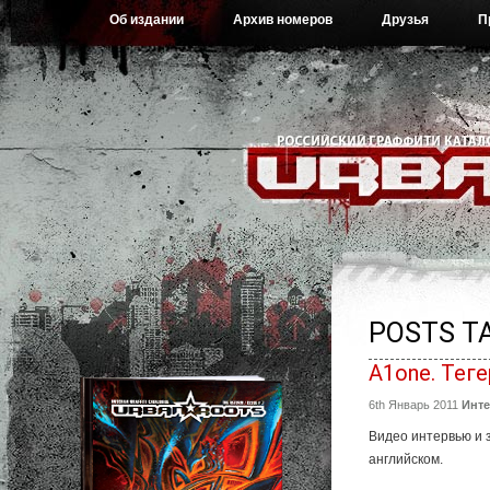
Об издании
Архив номеров
Друзья
П
POSTS TA
A1one. Теге
6th Январь 2011
Инт
Видео интервью и 
английском.