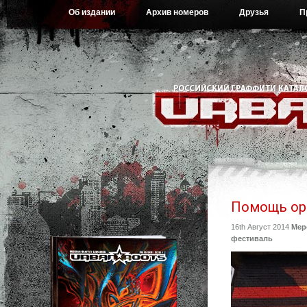
Об издании
Архив номеров
Друзья
П
Помощь ор
16th Август 2014
Мер
фестиваль