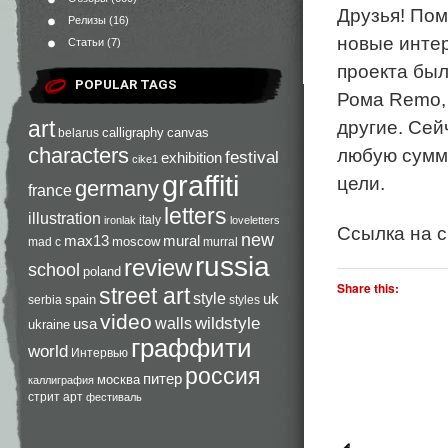
Друзья! Пом
Релизы
(16)
новые инте
Статьи
(7)
проекта был
POPULAR TAGS
Рома Remo, 
art
другие. Сей
calligraphy
canvas
belarus
characters
любую сумму
festival
exhibition
cike1
graffiti
цели.
germany
france
letters
illustration
italy
ironlak
loveletters
Ссылка на с
new
max13
mural
moscow
mad c
murral
russia
review
school
poland
Share this:
street art
style
uk
spain
serbia
styles
video
walls
wildstyle
usa
ukraine
граффити
world
Интервью
россия
питер
москва
каллиграфия
стрит арт
фестиваль