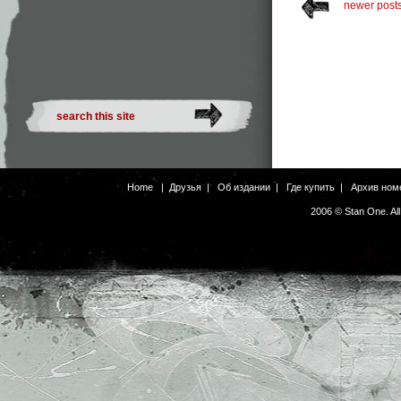
newer post
Home
|
Друзья
|
Об издании
|
Где купить
|
Архив ном
2006 © Stan One. Al