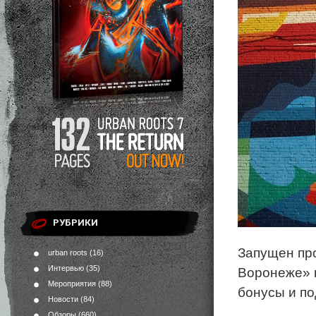
РУБРИКИ
Запущен про
urban roots
(16)
Интервью
(35)
Воронеже» н
Мероприятия
(88)
бонусы и по
Новости
(84)
Обзоры
(660)