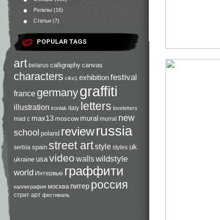
Релизы
(16)
Статьи
(7)
POPULAR TAGS
art
calligraphy
canvas
belarus
characters
festival
exhibition
cike1
graffiti
germany
france
letters
illustration
italy
ironlak
loveletters
new
max13
mural
moscow
mad c
murral
russia
review
school
poland
street art
style
uk
spain
serbia
styles
video
walls
wildstyle
usa
ukraine
граффити
world
Интервью
россия
питер
москва
каллиграфия
стрит арт
фестиваль