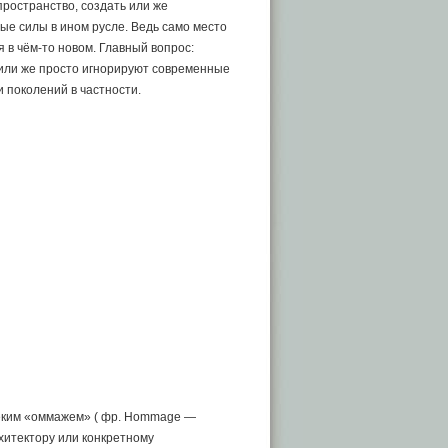
пространство, создать или же
ые силы в ином русле. Ведь само место
 в чём-то новом. Главный вопрос:
т или же просто игнорируют современные
и поколений в частности.
 неким «оммажем» ( фр. Hommage —
хитектору или конкретному