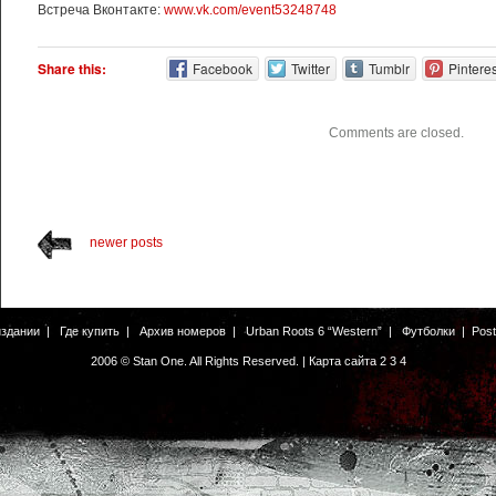
Встреча Вконтакте:
www.vk.com/event53248748
Share this:
Facebook
Twitter
Tumblr
Pinteres
Comments are closed.
newer posts
издании
|
Где купить
|
Архив номеров
|
Urban Roots 6 “Western”
|
Футболки
|
Pos
2006 © Stan One. All Rights Reserved. |
Карта сайта
2
3
4