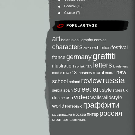
Релизы
(16)
Статьи
(7)
POPULAR TAGS
art
calligraphy
canvas
belarus
characters
festival
exhibition
cike1
graffiti
germany
france
letters
illustration
italy
ironlak
loveletters
new
max13
mural
moscow
mad c
murral
russia
review
school
poland
street art
style
uk
spain
serbia
styles
video
walls
wildstyle
usa
ukraine
граффити
world
Интервью
россия
питер
москва
каллиграфия
стрит арт
фестиваль