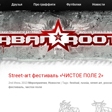
в
Друзья
Про граффити
Футболки
Новости
Street-art фестиваль «ЧИСТОЕ ПОЛЕ 2»
2nd Июнь 2013
Мероприятия
,
Новости
| Tags:
festival
,
russia
,
street art
,
росси
фестиваль
,
чистое поле