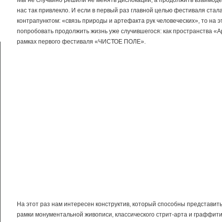
Мы не случайно решили не менять дислокации, а продолжить взаимоде
нас так привлекло. И если в первый раз главной целью фестиваля стала
контрапунктом: «связь природы и артефакта рук человеческих», то на 
попробовать продолжить жизнь уже случившегося: как пространства «А
рамках первого фестиваля «ЧИСТОЕ ПОЛЕ».
На этот раз нам интересен конструктив, который способны представить
рамки монументальной живописи, классического стрит-арта и граффити