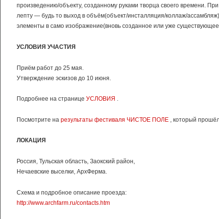
произведению/объекту, созданному руками творца своего времени. При 
лепту — будь то выход в объём(объект/инсталляция/коллаж/ассамбляж)
элементы в само изображение(вновь созданное или уже существующее
УСЛОВИЯ УЧАСТИЯ
Приём работ до 25 мая.
Утверждение эскизов до 10 июня.
Подробнее на странице
УСЛОВИЯ
.
Посмотрите на
результаты фестиваля ЧИСТОЕ ПОЛЕ
, который прошёл
ЛОКАЦИЯ
Россия, Тульская область, Заокский район,
Нечаевские выселки, АрхФерма.
Схема и подробное описание проезда:
http://www.archfarm.ru/contacts.htm