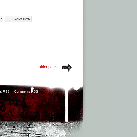
t
Вконтакте
older posts
ts RSS
|
Comments RSS