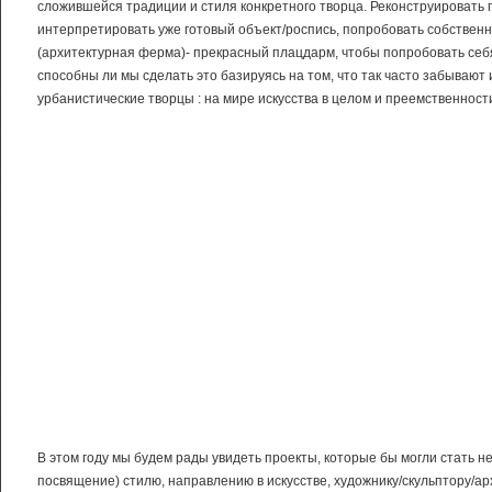
сложившейся традиции и стиля конкретного творца. Реконструировать 
интерпретировать уже готовый объект/роспись, попробовать собственн
(архитектурная ферма)- прекрасный плацдарм, чтобы попробовать себя
способны ли мы сделать это базируясь на том, что так часто забываю
урбанистические творцы : на мире искусства в целом и преемственност
В этом году мы будем рады увидеть проекты, которые бы могли стать
посвящение) стилю, направлению в искусстве, художнику/скульптору/ар