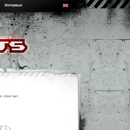
Интервью
я
,
стрит арт
,