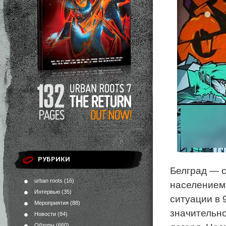
РУБРИКИ
Белград — с
urban roots
(16)
населением.
Интервью
(35)
ситуации в 
Мероприятия
(88)
значительно
Новости
(84)
Обзоры
(660)