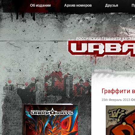
Об издании
Архив номеров
Друзья
П
Граффити в
15th Февраль 2013
О