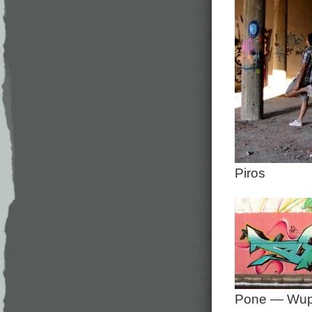
Piros
Pone — Wup