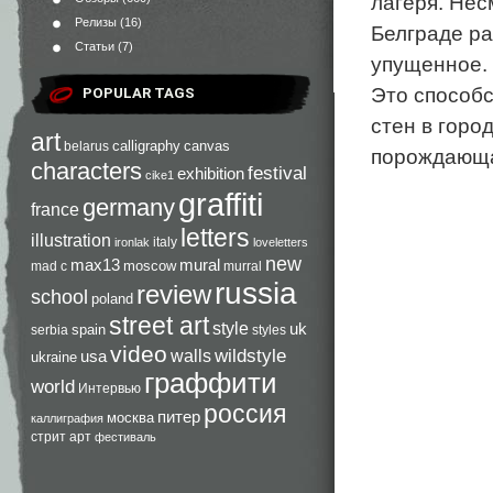
лагеря. Нес
Релизы
(16)
Белграде р
Статьи
(7)
упущенное.
Это способс
POPULAR TAGS
стен в горо
art
calligraphy
canvas
belarus
порождающа
characters
festival
exhibition
cike1
graffiti
germany
france
letters
illustration
italy
ironlak
loveletters
new
max13
mural
moscow
mad c
murral
russia
review
school
poland
street art
style
uk
spain
serbia
styles
video
walls
wildstyle
usa
ukraine
граффити
world
Интервью
россия
питер
москва
каллиграфия
стрит арт
фестиваль