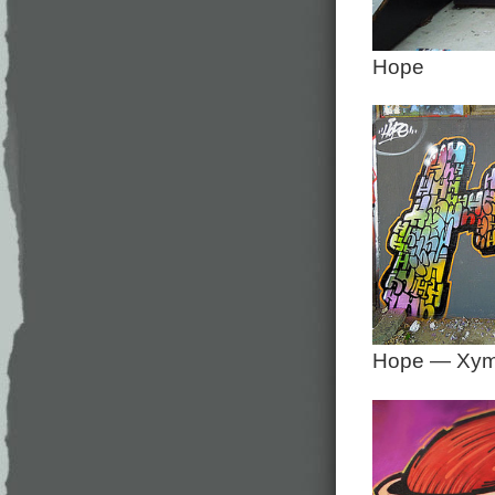
Hope
Hope — Xy