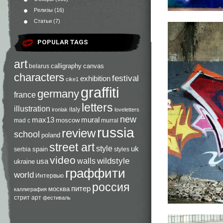
Релизы
(16)
Статьи
(7)
POPULAR TAGS
art
calligraphy
canvas
belarus
characters
festival
exhibition
cike1
graffiti
germany
france
letters
illustration
italy
ironlak
loveletters
new
max13
mural
moscow
mad c
murral
russia
review
school
poland
street art
style
uk
spain
serbia
styles
video
walls
wildstyle
usa
ukraine
граффити
world
Интервью
россия
питер
москва
каллиграфия
стрит арт
фестиваль