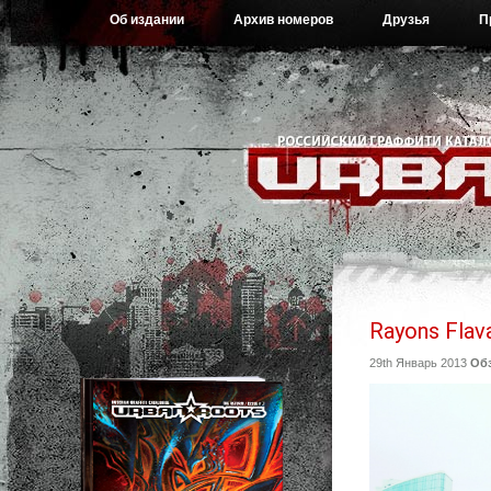
Об издании
Архив номеров
Друзья
П
Rayons Flav
29th Январь 2013
Об