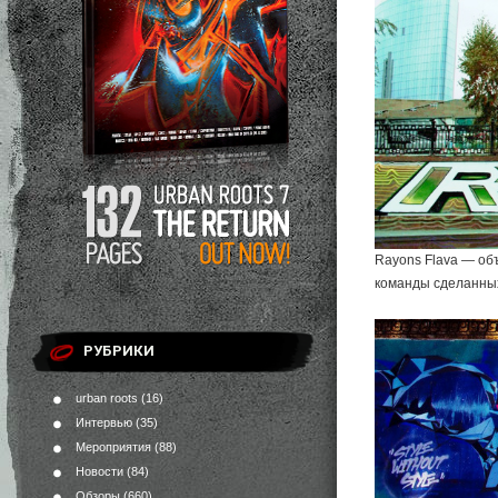
Rayons Flava — об
команды сделанных
РУБРИКИ
urban roots
(16)
Интервью
(35)
Мероприятия
(88)
Новости
(84)
Обзоры
(660)