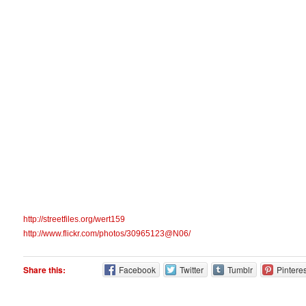
http://streetfiles.org/wert159
http://www.flickr.com/photos/30965123@N06/
Share this:
Facebook
Twitter
Tumblr
Pinteres