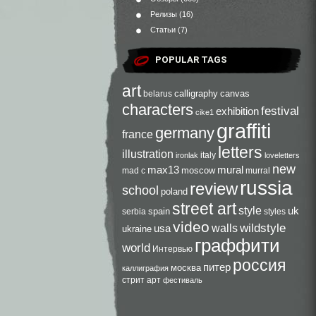
Релизы
(16)
Статьи
(7)
POPULAR TAGS
art
calligraphy
canvas
belarus
characters
festival
exhibition
cike1
graffiti
germany
france
letters
illustration
italy
ironlak
loveletters
new
max13
mural
moscow
mad c
murral
russia
review
school
poland
street art
style
uk
spain
serbia
styles
video
walls
wildstyle
usa
ukraine
граффити
world
Интервью
россия
питер
москва
каллиграфия
стрит арт
фестиваль