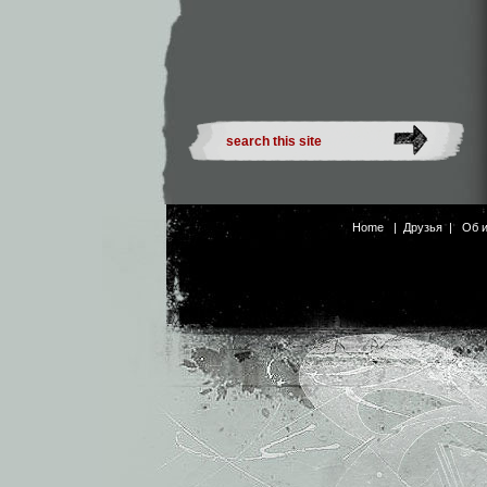
Home
|
Друзья
|
Об 