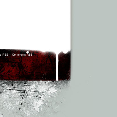
ts RSS
|
Comments RSS