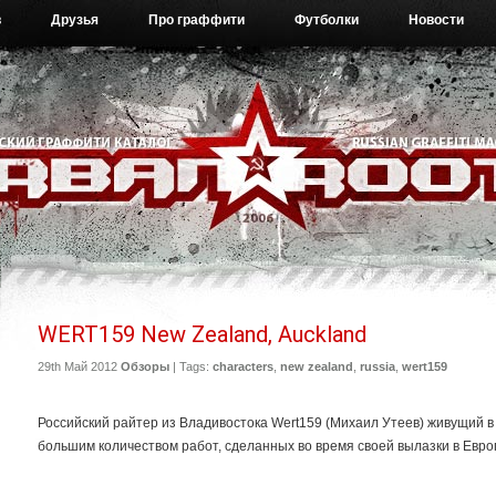
в
Друзья
Про граффити
Футболки
Новости
WERT159 New Zealand, Auckland
29th Май 2012
Обзоры
| Tags:
characters
,
new zealand
,
russia
,
wert159
Российский райтер из Владивостока Wert159 (Михаил Утеев) живущий в
большим количеством работ, сделанных во время своей вылазки в Евро