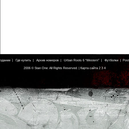
издании
|
Где купить
|
Архив номеров
|
Urban Roots 6 “Western”
|
Футболки
|
Pos
2006 © Stan One. All Rights Reserved. |
Карта сайта
2
3
4