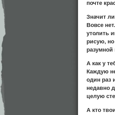
почте крас
Значит ли
Вовсе нет
утолить и
рисую, но
разумной 
А как у т
Каждую н
один раз и
недавно д
целую сте
А кто тво