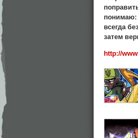
поправить
понимаю: 
всегда бе
затем вер
http://ww