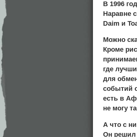
В 1996 го
Наравне с
Daim и Toa
Можно ск
Кроме рис
принимаем
где лучши
для обмен
событий с
есть в Аф
не могу та
А что с н
Он решил 