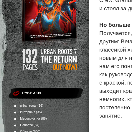
Crew, Grandm
и стоял за 
Но больше 
Получается,
другим: Beta
классикой х
новым для н
нам его пон
как руковод
с краской, 
выходит кра
РУБРИКИ
немногих, к
urban roots
(16)
постепенно 
Интервью
(35)
занятие.
Мероприятия
(88)
Новости
(84)
Обзоры
(660)