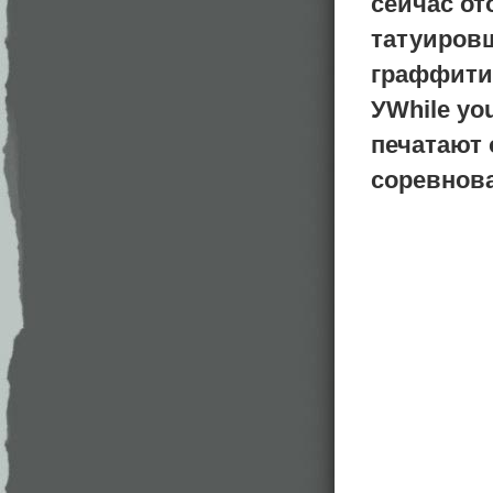
сейчас о
татуировщ
граффити 
УWhile yo
печатают
соревнова