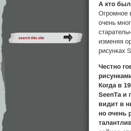
А кто был
Oгромное 
очень мног
старательн
изменяя ор
рисунках 
Честно го
рисунками
Когда в 1
SeenТa и 
видит в н
но очень 
талантлив