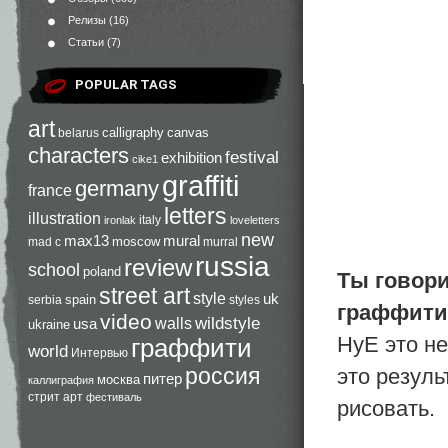
Релизы
(16)
Статьи
(7)
POPULAR TAGS
art
calligraphy
canvas
belarus
characters
festival
exhibition
cike1
graffiti
germany
france
letters
illustration
italy
ironlak
loveletters
new
max13
mural
moscow
mad c
murral
russia
review
school
poland
Ты говори
street art
style
uk
spain
serbia
styles
граффити
video
walls
wildstyle
usa
ukraine
НуЕ это не
граффити
world
Интервью
россия
это резуль
питер
москва
каллиграфия
стрит арт
фестиваль
рисовать.