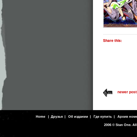
Share this:
newer post
Home
|
Друзья
|
Об издании
|
Где купить
|
Архив ном
2006 © Stan One. All