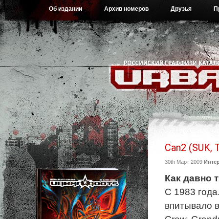
Об издании
Архив номеров
Друзья
П
Can2 (SUK, 
30th Март 2009
Инте
Как давно 
С 1983 года.
впитывало в