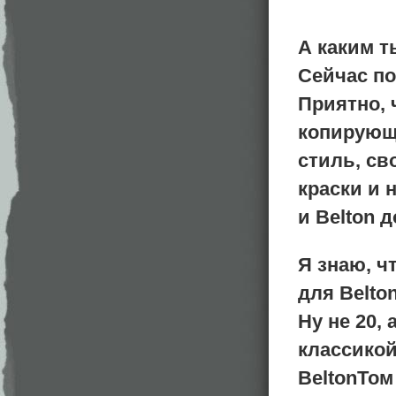
А каким 
Сейчас по
Приятно, 
копирующи
стиль, св
краски и 
и Belton 
Я знаю, ч
для Belton
Ну не 20,
классикой
BeltonТом