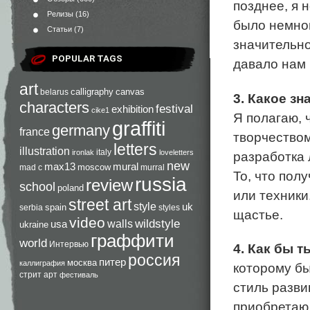
позднее, я 
Релизы
(16)
было немног
Статьи
(7)
значительно
POPULAR TAGS
давало нам 
art
calligraphy
canvas
belarus
3. Какое з
characters
festival
exhibition
cike1
Я полагаю, 
graffiti
germany
france
творчеством
letters
illustration
italy
ironlak
loveletters
разработка 
new
max13
mural
moscow
mad c
murral
То, что пол
russia
review
school
poland
или техники
street art
style
uk
spain
serbia
styles
щастье.
video
walls
wildstyle
usa
ukraine
граффити
world
Интервью
4. Как бы 
россия
питер
москва
каллиграфия
которому бы
стрит арт
фестиваль
стиль разви
приобретаю