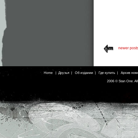
newer post
Home
|
Друзья
|
Об издании
|
Где купить
|
Архив ном
2006 © Stan One. Al