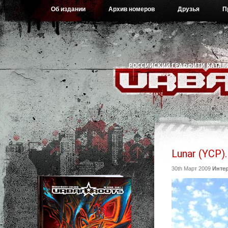
Об издании
Архив номеров
Друзья
П
Lunar (YCP)
30th Март 2009
Инте