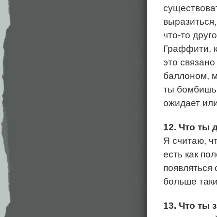
существоват
выразиться
что-то друг
Граффити, к
это связано
баллоном, м
ты бомбишь,
ожидает или
12. Что ты
Я считаю, ч
есть как по
появляться 
больше таки
13. Что ты