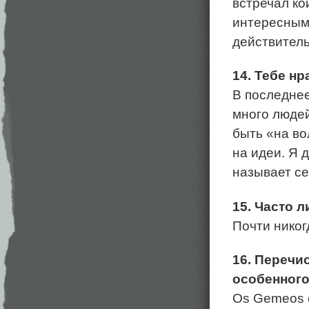
встречал ко
интересным,
действитель
14. Тебе н
В последнее
много людей
быть «на во
на идеи. Я 
называет се
15. Часто 
Почти никог
16. Перечи
особенног
Os Gemeos о