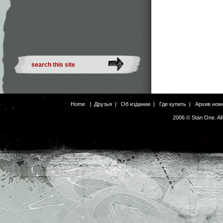
Home
|
Друзья
|
Об издании
|
Где купить
|
Архив ном
2006 © Stan One. Al