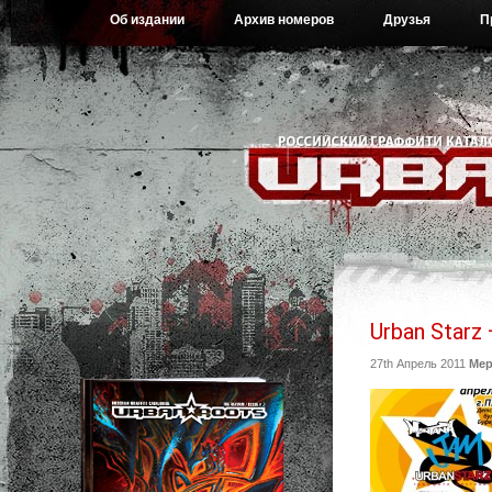
Об издании
Архив номеров
Друзья
П
Urban Starz
27th Апрель 2011
Мер