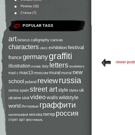
Релизы
(16)
Статьи
(7)
POPULAR TAGS
art
calligraphy
canvas
belarus
characters
festival
exhibition
cike1
graffiti
germany
france
newer post
letters
illustration
italy
ironlak
loveletters
new
max13
mural
moscow
mad c
murral
russia
review
school
poland
street art
style
uk
spain
serbia
styles
video
walls
wildstyle
usa
ukraine
граффити
world
Интервью
россия
питер
москва
каллиграфия
стрит арт
фестиваль