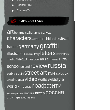
Релизы
(16)
Статьи
(7)
POPULAR TAGS
art
calligraphy
canvas
belarus
characters
festival
exhibition
cike1
graffiti
germany
france
letters
illustration
italy
ironlak
loveletters
new
max13
mural
moscow
mad c
murral
russia
review
school
poland
street art
style
uk
spain
serbia
styles
video
walls
wildstyle
usa
ukraine
граффити
world
Интервью
россия
питер
москва
каллиграфия
стрит арт
фестиваль