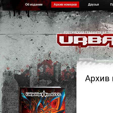
Об издании
Архив номеров
Друзья
П
Архив