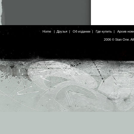
Home
|
Друзья
|
Об издании
|
Где купить
|
Архив ном
2006 © Stan One. Al