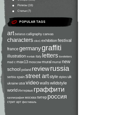
Релизы
(16)
Статьи
(7)
POPULAR TAGS
art
calligraphy
canvas
belarus
characters
festival
exhibition
cike1
graffiti
germany
france
letters
illustration
italy
ironlak
loveletters
new
max13
mural
moscow
mad c
murral
russia
review
school
poland
street art
style
uk
spain
serbia
styles
video
walls
wildstyle
usa
ukraine
граффити
world
Интервью
россия
питер
москва
каллиграфия
стрит арт
фестиваль