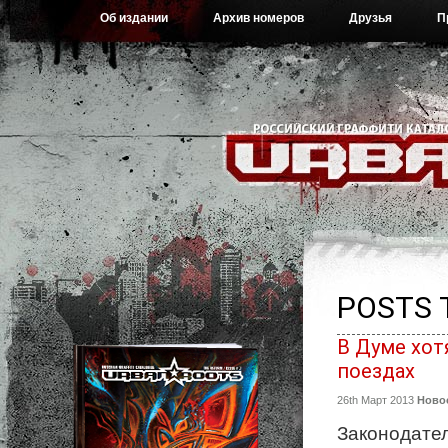
Об издании
Архив номеров
Друзья
П
POSTS 
В Думе хот
поездах
26th Март 2013
Ново
Законодател