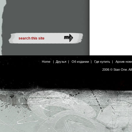
Home
|
Друзья
|
Об издании
|
Где купить
|
Архив ном
2006 © Stan One. Al