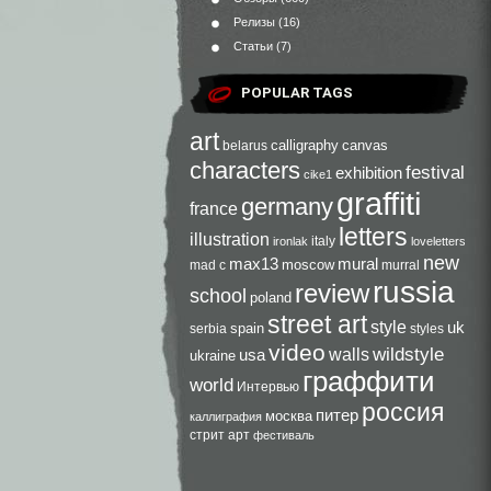
Релизы
(16)
Статьи
(7)
POPULAR TAGS
art
calligraphy
canvas
belarus
characters
festival
exhibition
cike1
graffiti
germany
france
letters
illustration
italy
ironlak
loveletters
new
max13
mural
moscow
mad c
murral
russia
review
school
poland
street art
style
uk
spain
serbia
styles
video
walls
wildstyle
usa
ukraine
граффити
world
Интервью
россия
питер
москва
каллиграфия
стрит арт
фестиваль